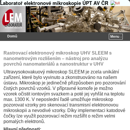
Laboratoř elektronové mikroskopie ÚPT AV ČR
Domů
Menu ↓
Přeskočit na primární obsah
Přeskočit na sekundární obsah
Rastrovací elektronový mikroskop UHV SLEEM s
nanometrovým rozlišením – nástroj pro analýzu
povrchů nanomateriálů a nanostruktur v UHV
Ultravysokovakuový mikroskop SLEEM je zcela unikátní
zařízení, které bylo vyvinuto a zkonstruováno na našem
ústavu. Mikroskop je jedinečně přizpůsoben pro pozorování
čistých povrchů vzorků. V přípravné komoře je možno
vzorek očistit iontovým svazkem a poté jej vyhřát na teplotu
max. 1300 K. V neposlední řadě umožňuje mikroskop
pozorovat vzorky pro skenovací transmisní elektronovou
mikroskopii a nevodivé vzorky. Díky implementaci katodové
čočky lze využít pozorovací režim rozšířit o režim velmi
pomalých elektronů.
Hlavní přednosti: