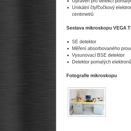
Upraven pro detekci pomalý
Unikátní čtyřčočkový elektr
centimetrů
Sestava mikroskopu VEGA 
SE detektor
Měření absorbovaného prou
Vysunovací BSE detektor
Detektor pomalých elektron
Fotografie mikroskopu