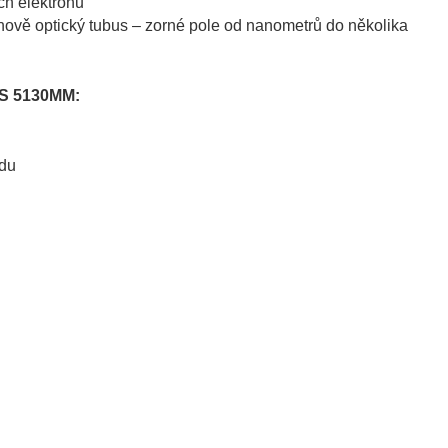
ch elektronů
onově optický tubus – zorné pole od nanometrů do několika
TS 5130MM:
du
ů