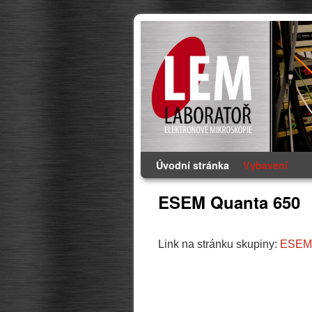
Přeskočit na primární obsah
Přeskočit na sekundární obsah
Úvodní stránka
Vybavení
ESEM Quanta 650
Link na stránku skupiny:
ESEM 