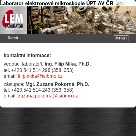
Laboratoř elektronové mikroskopie ÚPT AV ČR
Domů
Menu ↓
Přeskočit na primární obsah
Přeskočit na sekundární obsah
kontaktní informace:
vedoucí laboratoří
:
Ing. Filip Mika, Ph.D.
tel. +420 541 514 298 (358, 353)
email:
filip.mika@isibrno.cz
zástupce:
Mgr. Zuzana Pokorná, Ph.D.
tel. +420 541 514 243 (353, 358)
email:
zuzana.pokorna@isibrno.cz